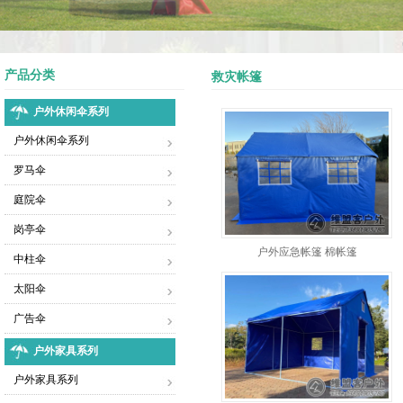
产品分类
救灾帐篷
户外休闲伞系列
户外休闲伞系列
罗马伞
庭院伞
岗亭伞
户外应急帐篷 棉帐篷
中柱伞
太阳伞
广告伞
户外家具系列
户外家具系列