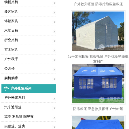
动摇桌椅
户外救灾帐篷 防汛抢险应急帐篷
藤艺家具
铸铝家具
木塑桌椅
折叠桌椅
实木家具
12平米棉帐篷 救援帐篷 户外抗疫帐篷批
户外秋千
发制作
公园椅
躺椅躺床
户外帐篷系列
户外帐篷系列
汽车遮阳篷
防汛帐篷 应急救援帐篷 户外帐篷
凉亭 罗马篷 阳光篷
尖顶篷、篷房