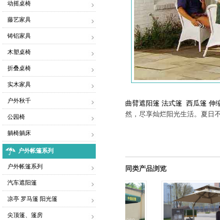
动摇桌椅
藤艺家具
铸铝家具
木塑桌椅
折叠桌椅
实木家具
户外秋千
曲臂遮阳篷 法式篷 西瓜篷 伸
然，尽享灿烂阳光生活。夏日不但
公园椅
躺椅躺床
户外帐篷系列
户外帐篷系列
同类产品浏览
汽车遮阳篷
凉亭 罗马篷 阳光篷
尖顶篷、篷房