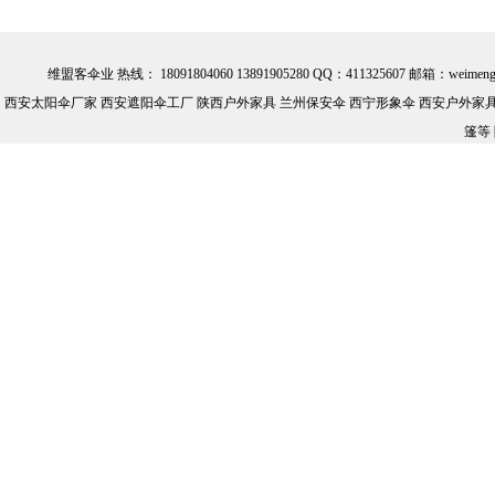
维盟客伞业 热线： 18091804060 13891905280 QQ：411325607 邮箱：we
西安太阳伞厂家 西安遮阳伞工厂 陕西户外家具 兰州保安伞 西宁形象伞 西安户外家具批
篷等