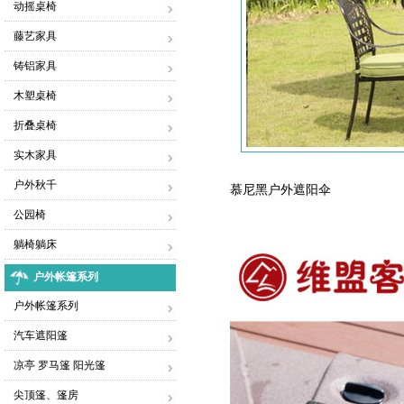
动摇桌椅
藤艺家具
铸铝家具
木塑桌椅
折叠桌椅
实木家具
户外秋千
慕尼黑户外遮阳伞
公园椅
躺椅躺床
户外帐篷系列
户外帐篷系列
汽车遮阳篷
凉亭 罗马篷 阳光篷
尖顶篷、篷房